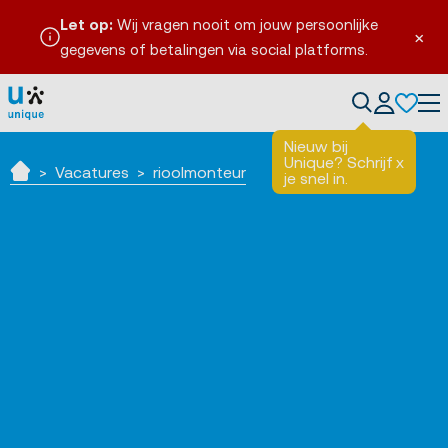
Let op:
Wij vragen nooit om jouw persoonlijke
×
gegevens of betalingen via social platforms.
Tog
Nieuw bij
Unique? Schrijf
x
Vacatures
rioolmonteur
je snel in.
Home