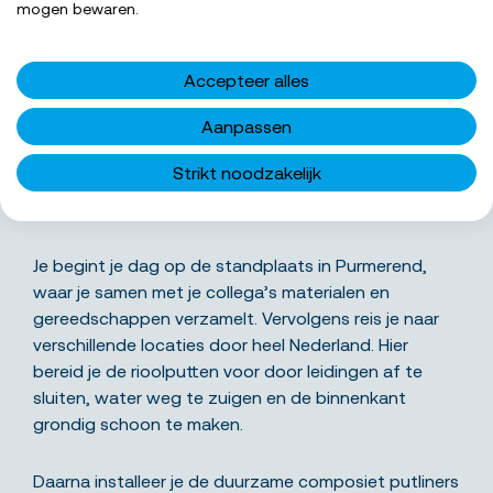
SOLLICITEER NU
mogen bewaren.
Accepteer alles
Aanpassen
Wat ga je precies doen
Strikt noodzakelijk
Als rioolmonteur draag je bij aan het vernieuwen en
verduurzamen van rioolputten door heel Nederland.
Je begint je dag op de standplaats in Purmerend,
waar je samen met je collega’s materialen en
gereedschappen verzamelt. Vervolgens reis je naar
verschillende locaties door heel Nederland. Hier
bereid je de rioolputten voor door leidingen af te
sluiten, water weg te zuigen en de binnenkant
grondig schoon te maken.
Daarna installeer je de duurzame composiet putliners