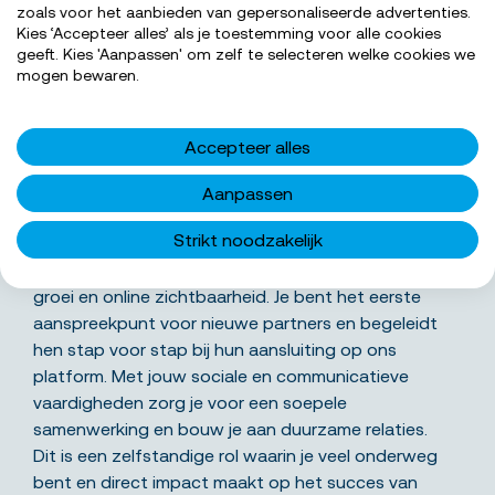
zoals voor het aanbieden van gepersonaliseerde advertenties.
Kies ‘Accepteer alles’ als je toestemming voor alle cookies
geeft. Kies 'Aanpassen' om zelf te selecteren welke cookies we
SOLLICITEER NU
mogen bewaren.
Accepteer alles
Wat ga je precies doen
Aanpassen
Strikt noodzakelijk
Als salesmedewerker horeca speel je een belangrijke
rol in het ondersteunen van lokale restaurants bij hun
groei en online zichtbaarheid. Je bent het eerste
aanspreekpunt voor nieuwe partners en begeleidt
hen stap voor stap bij hun aansluiting op ons
platform. Met jouw sociale en communicatieve
vaardigheden zorg je voor een soepele
samenwerking en bouw je aan duurzame relaties.
Dit is een zelfstandige rol waarin je veel onderweg
bent en direct impact maakt op het succes van