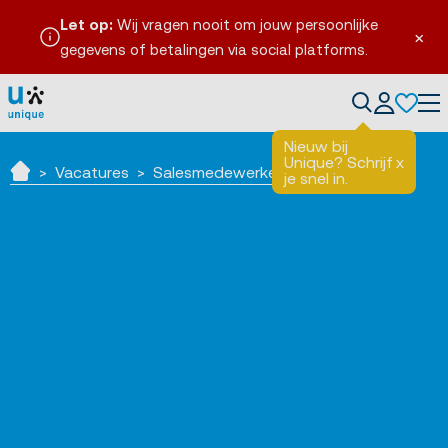
Let op:
Wij vragen nooit om jouw persoonlijke
×
gegevens of betalingen via social platforms.
Tog
Nieuw bij
Unique? Schrijf
x
Vacatures
Salesmedewerker Horeca
je snel in.
Home