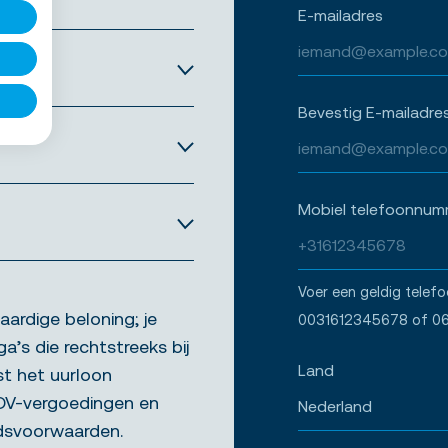
E-mailadres
Bevestig E-mailadre
Mobiel telefoonnum
Voer een geldig telef
aardige beloning; je
0031612345678 of 0
ga’s die rechtstreeks bij
Land
st het uurloon
ADV-vergoedingen en
idsvoorwaarden.