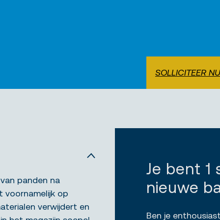
SOLLICITEER N
Je bent 1
n van panden na
nieuwe b
t voornamelijk op
aterialen verwijdert en
Ben je enthousiast
 in het magazijn soepel