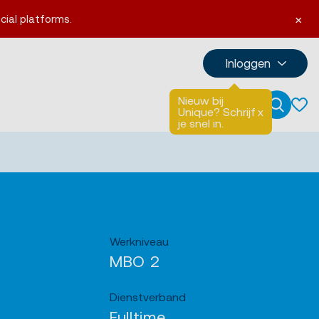
×
cial platforms.
Inloggen
Nieuw bij
Talen
English
Unique? Schrijf
x
Zoeken
je snel in.
Werkniveau
MBO 2
Dienstverband
Fulltime