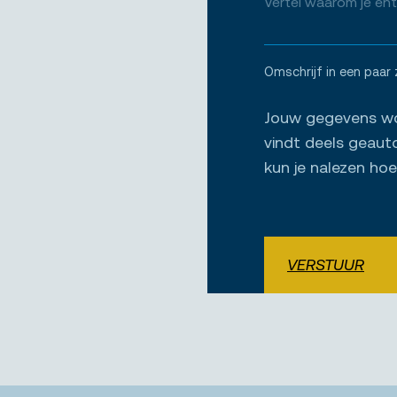
Omschrijf in een paar 
Jouw gegevens wor
vindt deels geaut
kun je nalezen ho
VERSTUUR