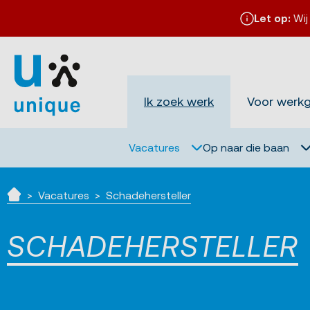
Let op:
Wij
Ik zoek werk
Voor werk
Vacatures
Op naar die baan
Vacatures
Schadehersteller
Home
SCHADEHERSTELLER