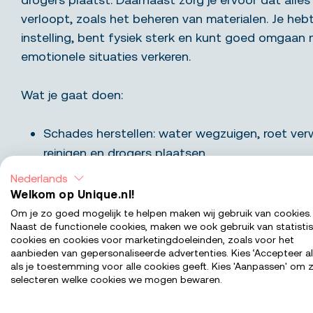
verloopt, zoals het beheren van materialen. Je heb
instelling, bent fysiek sterk en kunt goed omgaan 
emotionele situaties verkeren.
Wat je gaat doen:
Schades herstellen: water wegzuigen, roet verw
reinigen en drogers plaatsen.
Klanten ondersteunen: empathisch communicer
Nederlands
over de werkzaamheden.
Welkom op Unique.nl!
Materialen beheren: inladen, reinigen en aanvu
Om je zo goed mogelijk te helpen maken wij gebruik van cookies.
Naast de functionele cookies, maken we ook gebruik van statisti
in het magazijn.
cookies en cookies voor marketingdoeleinden, zoals voor het
Veilig werken: gebruikmaken van persoonlijke 
aanbieden van gepersonaliseerde advertenties. Kies ‘Accepteer al
als je toestemming voor alle cookies geeft. Kies 'Aanpassen' om z
hulpmiddelen.
selecteren welke cookies we mogen bewaren.
Samenwerken: in kleine teams op locatie of ze
ondersteuning vanuit kantoor.