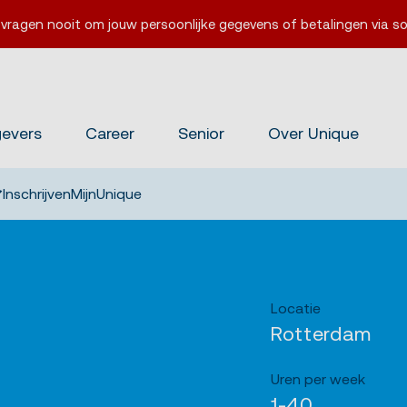
 vragen nooit om jouw persoonlijke gegevens of betalingen via so
gevers
Career
Senior
Over Unique
Inschrijven
MijnUnique
Locatie
Rotterdam
Uren per week
1-40