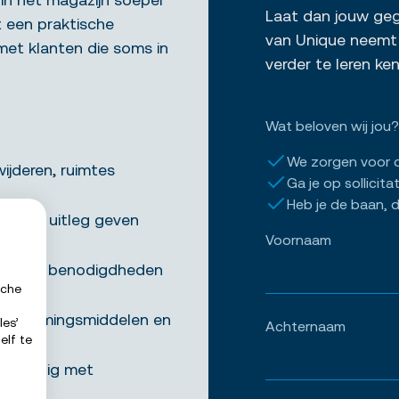
Laat dan jouw gege
t een praktische
van Unique neemt 
met klanten die soms in
verder te leren k
Wat beloven wij jou?
We zorgen voor 
ijderen, ruimtes
Ga je op sollicita
Heb je de baan, d
en en uitleg geven
Voornaam
llen van benodigdheden
sche
beschermingsmiddelen en
les’
Achternaam
elf te
lfstandig met