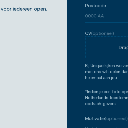
Postcode
 voor iedereen open.
CV
(optioneel)
Drag
Bij Unique kijken we ve
met ons wilt delen dan
helemaal aan jou.
*Indien je een foto op
Netherlands toestemmi
opdrachtgevers.
Motivatie
(optioneel)