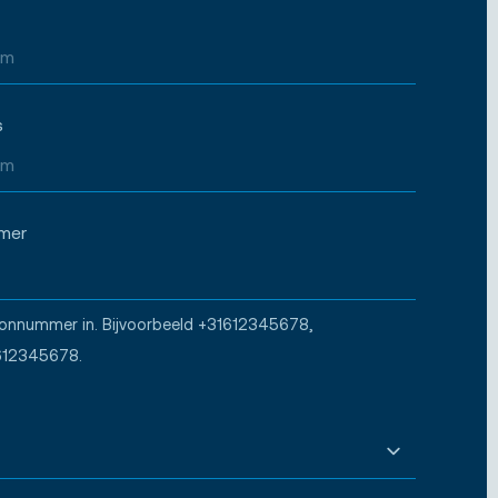
s
mer
oonnummer in. Bijvoorbeeld +31612345678,
612345678.