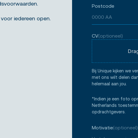
idsvoorwaarden.
Postcode
 voor iedereen open.
CV
(optioneel)
Drag
Bij Unique kijken we ve
met ons wilt delen dan
helemaal aan jou.
*Indien je een foto op
Netherlands toestemmi
opdrachtgevers.
Motivatie
(optioneel)