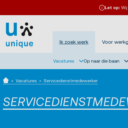
Let op:
Wij
Ik zoek werk
Voor werk
Vacatures
Op naar die baan
Vacatures
Servicedienstmedewerker
Home
SERVICEDIENSTMED