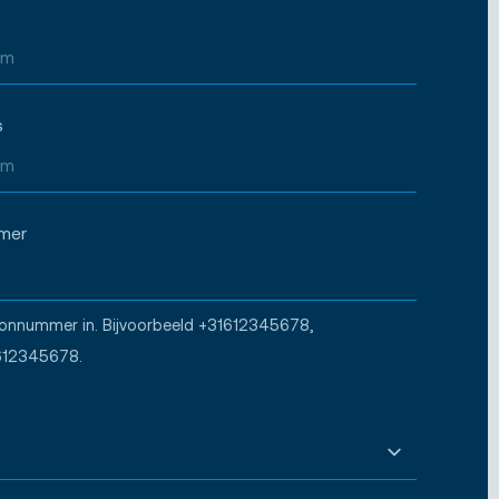
s
mer
oonnummer in. Bijvoorbeeld +31612345678,
612345678.