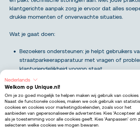
klantgerichte aanpak zorg je ervoor dat alles soepe
drukke momenten of onverwachte situaties.
Wat je gaat doen:
Bezoekers ondersteunen: je helpt gebruikers v
straatparkeerapparatuur met vragen of proble
klantvriendelijkheid voorop staat.
Technisch onderhoud uitvoeren: je verricht kle
Nederlands
apparatuur en systemen om een optimale werk
Welkom op Unique.nl!
Toezien op veiligheid: je houdt de veiligheid in
Om je zo goed mogelijk te helpen maken wij gebruik van cookies.
Naast de functionele cookies, maken we ook gebruik van statisti
gaten en handelt adequaat bij incidenten, zoal
cookies en cookies voor marketingdoeleinden, zoals voor het
hulpdiensten indien nodig.
aanbieden van gepersonaliseerde advertenties. Kies ‘Accepteer al
als je toestemming voor alle cookies geeft. Kies 'Aanpassen' om z
Storingen opsporen en oplossen: je analyseert
selecteren welke cookies we mogen bewaren.
en onderneemt actie om deze snel en effectief
Zorgen voor nette parkeervoorzieningen: je hou