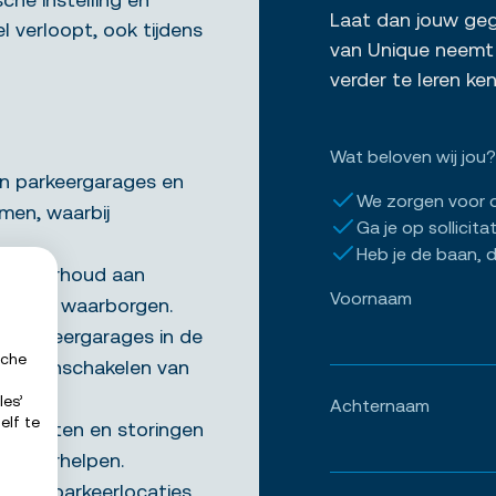
Laat dan jouw gege
l verloopt, ook tijdens
van Unique neemt 
verder te leren k
Wat beloven wij jou?
an parkeergarages en
We zorgen voor 
men, waarbij
Ga je op sollicita
Heb je de baan, d
in onderhoud aan
Voornaam
ing te waarborgen.
 de parkeergarages in de
sche
s het inschakelen van
les’
Achternaam
elf te
 defecten en storingen
 te verhelpen.
dt de parkeerlocaties