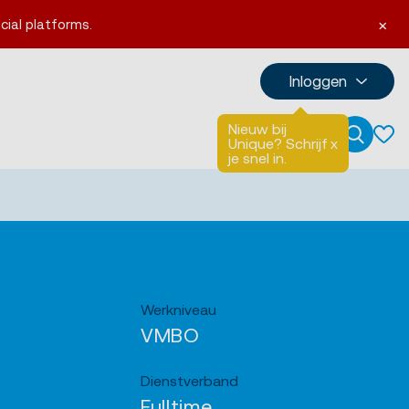
×
cial platforms.
Inloggen
Nieuw bij
Talen
English
Unique? Schrijf
x
Zoeken
je snel in.
Werkniveau
VMBO
Dienstverband
Fulltime