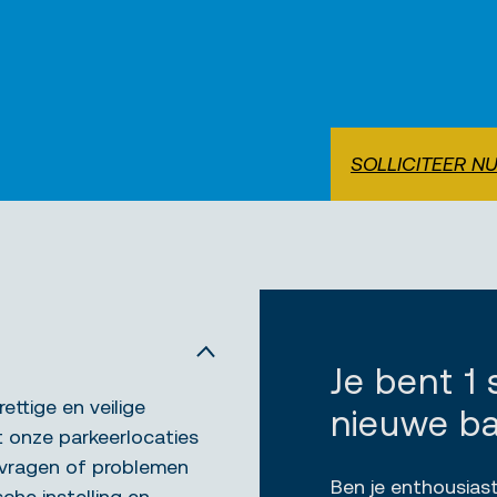
SOLLICITEER N
Je bent 1
ettige en veilige
nieuwe b
t onze parkeerlocaties
 vragen of problemen
Ben je enthousiast
che instelling en