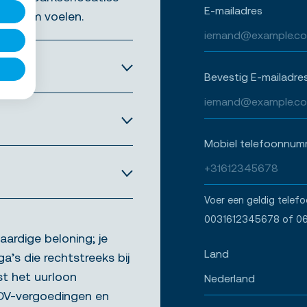
E-mailadres
 welkom voelen.
Bevestig E-mailadre
Mobiel telefoonnum
Voer een geldig telef
0031612345678 of 0
aardige beloning; je
Land
ga’s die rechtstreeks bij
st het uurloon
ADV-vergoedingen en