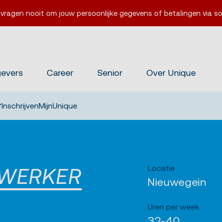
 vragen nooit om jouw persoonlijke gegevens of betalingen via so
gevers
Career
Senior
Over Unique
Inschrijven
MijnUnique
Locatie
EWERKER
Nieuwegein
Uren per week
32-40