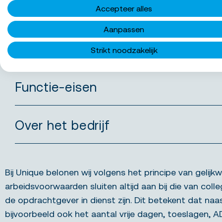
Accepteer alles
schoon en overzichtelijk, zodat bezoekers zich
Aanpassen
Wat bieden we jou
Strikt noodzakelijk
Functie-eisen
Over het bedrijf
Bij Unique belonen wij volgens het principe van gelijkw
arbeidsvoorwaarden sluiten altijd aan bij die van colle
de opdrachtgever in dienst zijn. Dit betekent dat naa
bijvoorbeeld ook het aantal vrije dagen, toeslagen, 