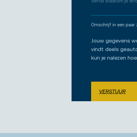
Omschrijf in een paar 
Jouw gegevens wor
vindt deels geaut
kun je nalezen ho
VERSTUUR