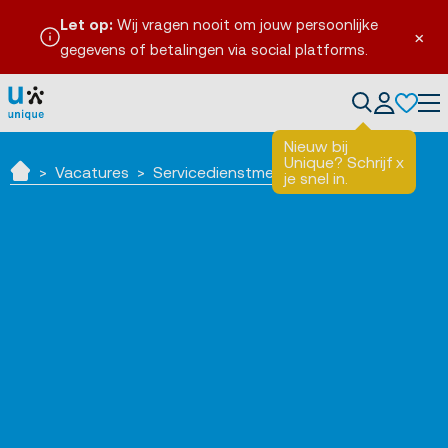
Let op:
Wij vragen nooit om jouw persoonlijke
×
gegevens of betalingen via social platforms.
Tog
Nieuw bij
Unique? Schrijf
x
Vacatures
Servicedienstmedewerker Parkeren
je snel in.
Home