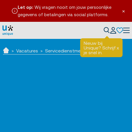
Let op:
Wij vragen nooit om jouw persoonlijke
×
gegevens of betalingen via social platforms.
Tog
Nieuw bij
Unique? Schrijf
x
Vacatures
Servicedienstmedewerker Parkeren
je snel in.
Home