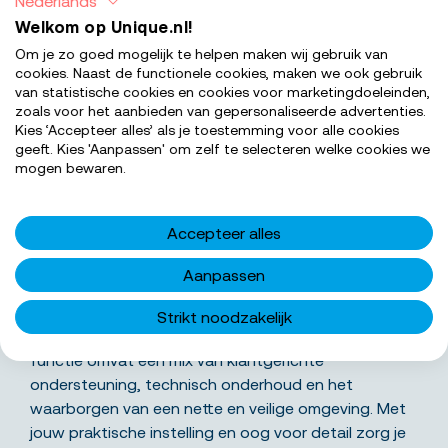
Nederlands
Welkom op Unique.nl!
Om je zo goed mogelijk te helpen maken wij gebruik van
cookies. Naast de functionele cookies, maken we ook gebruik
van statistische cookies en cookies voor marketingdoeleinden,
zoals voor het aanbieden van gepersonaliseerde advertenties.
Kies ‘Accepteer alles’ als je toestemming voor alle cookies
geeft. Kies 'Aanpassen' om zelf te selecteren welke cookies we
SOLLICITEER NU
mogen bewaren.
Accepteer alles
Wat ga je precies doen
Aanpassen
Als servicedienstmedewerker draag je bij aan een
Strikt noodzakelijk
prettige en veilige parkeerervaring voor bezoekers. Je
functie omvat een mix van klantgerichte
ondersteuning, technisch onderhoud en het
waarborgen van een nette en veilige omgeving. Met
jouw praktische instelling en oog voor detail zorg je